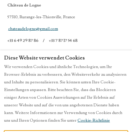
Château de Logne
57310, Rurange-les-Thionville, France
chateaudelogne@gmail.com
+33 6 49 29 87 86 / +33 7 87 17 54 68
Diese Website verwendet Cookies
Wir verwenden Cookies und ähnliche Technologien, um Ihr
Rechtliche Hinweise
Datenschutzrichtlinie
Browser-Erlebnis zu verbessern, den Websiteverkehr zu analysieren
Cookie-Richtlinie
und Inhalte zu personalisieren. Sie können unten Ihre Cookie-
Allgemeine Verkaufsbedingungen
Einstellungen anpassen. Bitte beachten Sie, dass das Blockieren
einiger Arten von Cookies Auswirkungen auf Ihr Erlebnis auf
unserer Website und auf die von uns angebotenen Dienste haben
kann. Weitere Informationen zur Verwendung von Cookies durch
Deutsch
EUR
+33649298786
uns und Ihren Optionen finden Sie unter
Cookie-Richtlinie
Château de Logne, Rurange-
©
2026
Château de Logne
Alle