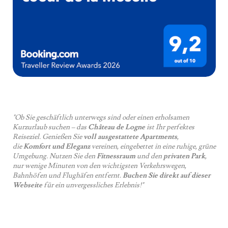
"Ob Sie geschäftlich unterwegs sind oder einen erholsamen
Kurzurlaub suchen – das
Château de Logne
ist Ihr perfektes
Reiseziel. Genießen Sie
voll ausgestattete Apartments
,
die
Komfort und Eleganz
vereinen, eingebettet in eine ruhige, grüne
Umgebung. Nutzen Sie den
Fitnessraum
und den
privaten Park
,
nur wenige Minuten von den wichtigsten Verkehrswegen,
Bahnhöfen und Flughäfen entfernt.
Buchen Sie direkt auf dieser
Webseite
für ein unvergessliches Erlebnis!"