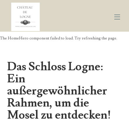
The HomeHero component failed to load. Try refreshing the page.
Startseite
Entdecken
Kontaktieren Sie uns
Alle Objekte
▾
Das Schloss Logne:
Ein
außergewöhnlicher
Rahmen, um die
Mosel zu entdecken!