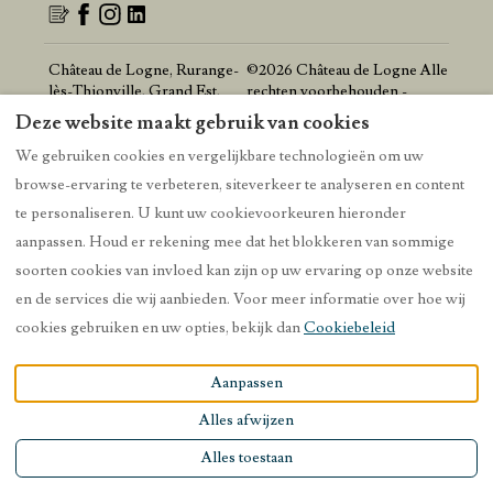
Château de Logne, Rurange-
©
2026
Château de Logne
Alle
lès-Thionville, Grand Est,
rechten voorbehouden
-
Frankrijk 57310
.
Aangedreven door
Lodgify
Deze website maakt gebruik van cookies
E-mail
:
chateaudelogne@gmail.com
We gebruiken cookies en vergelijkbare technologieën om uw
browse-ervaring te verbeteren, siteverkeer te analyseren en content
te personaliseren. U kunt uw cookievoorkeuren hieronder
aanpassen. Houd er rekening mee dat het blokkeren van sommige
soorten cookies van invloed kan zijn op uw ervaring op onze website
en de services die wij aanbieden. Voor meer informatie over hoe wij
cookies gebruiken en uw opties, bekijk dan
Cookiebeleid
Aanpassen
Alles afwijzen
Alles toestaan