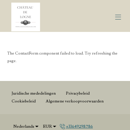
Welkom
Ontdekken
The ContactForm component failed to load. Try refreshing the
Neem contact met ons op
page.
Alle eigenschappen
▾
Juridische mededelingen
Privacybeleid
Cookiebeleid
Algemene verkoopvoorwaarden
Nederlands
EUR
+33649298786